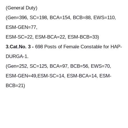
(General Duty)
(Gen=396, SC=198, BCA=154, BCB=88, EWS=110,
ESM-GEN=77,
ESM-SC=22, ESM-BCA=22, ESM-BCB=33)
3.Cat.No. 3 -
698 Posts of Female Constable for HAP-
DURGA-1.
(Gen=252, SC=125, BCA=97, BCB=56, EWS=70,
ESM-GEN=49,ESM-SC=14, ESM-BCA=14, ESM-
BCB=21)