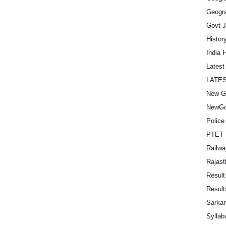
Geogra
Govt 
Histor
India 
Lates
LATE
New G
NewGo
Police
PTET 
Railwa
Rajast
Result
Result
Sarkar
Syllab