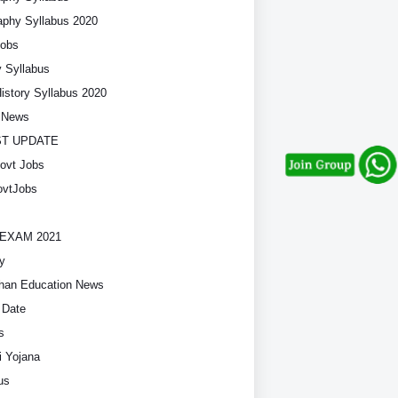
phy Syllabus 2020
Jobs
y Syllabus
History Syllabus 2020
t News
ST UPDATE
ovt Jobs
vtJobs
EXAM 2021
y
han Education News
 Date
s
i Yojana
us