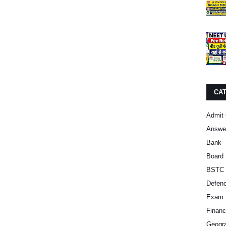
CA
Admit 
Answe
Bank
Board 
BSTC 
Defen
Exam 
Finan
Geogra