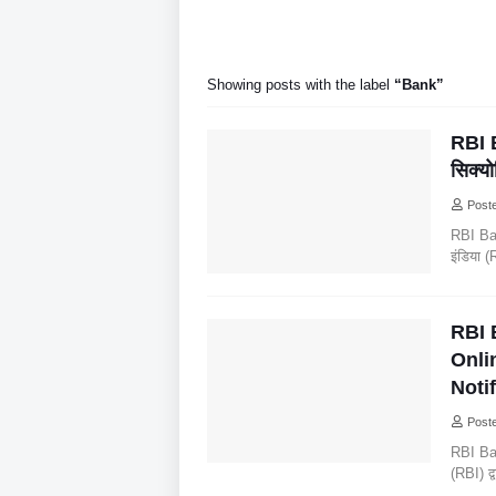
Showing posts with the label
Bank
RBI 
सिक्यो
Poste
RBI Ban
इंडिया (
RBI 
Onli
Noti
Poste
RBI Ban
(RBI) द्