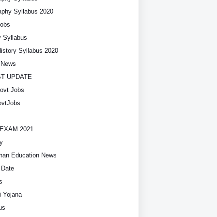
phy Syllabus 2020
Jobs
y Syllabus
History Syllabus 2020
t News
ST UPDATE
ovt Jobs
vtJobs
EXAM 2021
y
han Education News
 Date
s
i Yojana
us