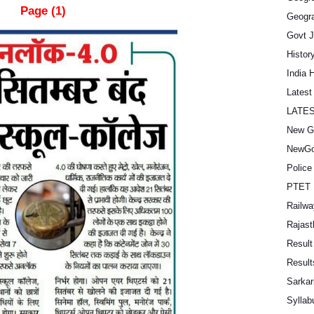
Page (1)
Geogra
Govt 
Histor
India 
Lates
LATE
New G
NewGo
Police
PTET 
Railwa
Rajast
Result
Result
Sarkar
Syllab