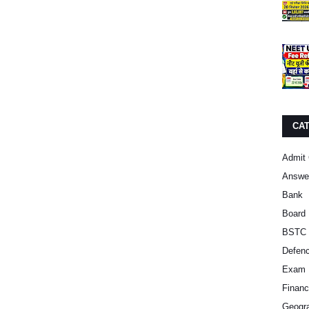
CA
Admit 
Answe
Bank
Board 
BSTC 
Defen
Exam 
Finan
Geogra