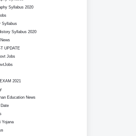
phy Syllabus 2020
Jobs
y Syllabus
History Syllabus 2020
t News
ST UPDATE
ovt Jobs
vtJobs
EXAM 2021
y
han Education News
 Date
s
i Yojana
us