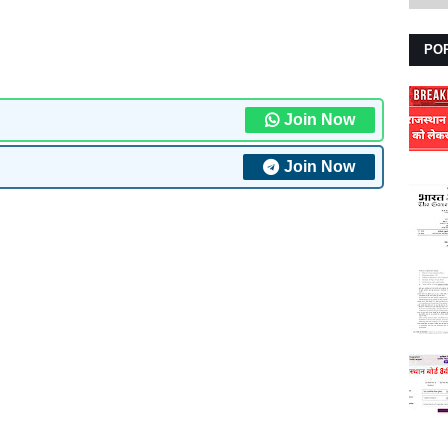
PO
Join Now
Join Now