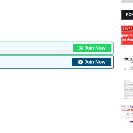
PO
Join Now
Join Now