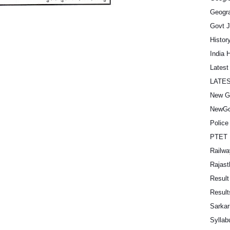
Geogra
Govt 
Histor
India 
Lates
LATE
New G
NewGo
Police
PTET 
Railwa
Rajast
Result
Result
Sarkar
Syllab