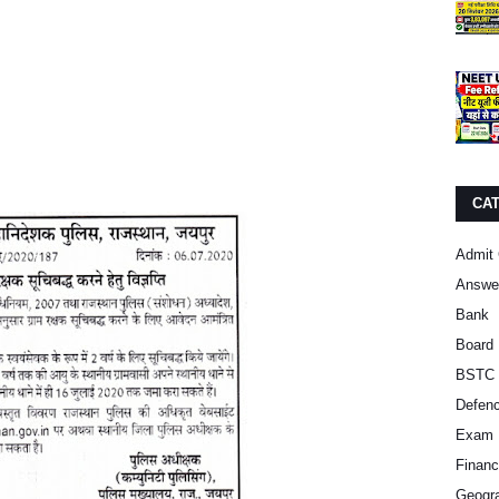
CA
Admit 
Answe
Bank
Board 
BSTC 
Defen
Exam 
Finan
Geogra