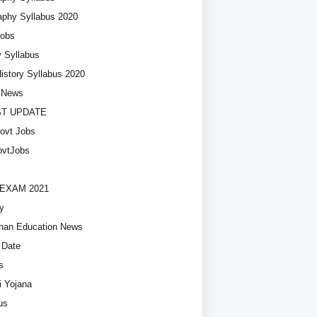
phy Syllabus 2020
Jobs
y Syllabus
History Syllabus 2020
t News
ST UPDATE
ovt Jobs
vtJobs
EXAM 2021
y
han Education News
 Date
s
i Yojana
us