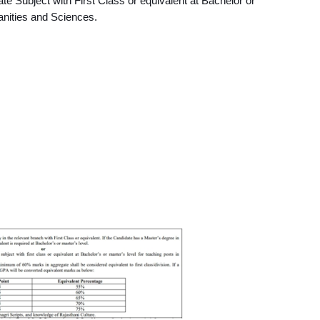
te Subject with First Class or equivalent at Bachelor or 
anities and Sciences.