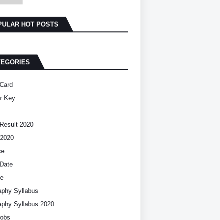
PULAR HOT POSTS
TEGORIES
Card
r Key
Result 2020
2020
ce
Date
ce
phy Syllabus
phy Syllabus 2020
Jobs