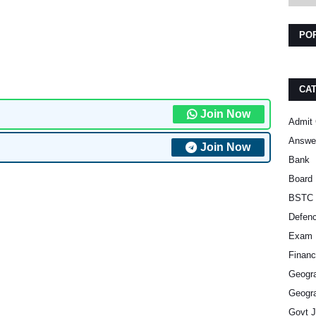
PO
CA
Join Now
Admit 
Answe
Join Now
Bank
Board 
BSTC 
Defen
Exam 
Finan
Geogra
Geogra
Govt 