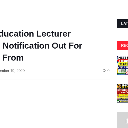
LA
ducation Lecturer
Notification Out For
RE
n From
mber 19, 2020
0