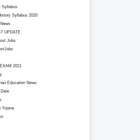
y Syllabus
History Syllabus 2020
t News
ST UPDATE
ovt Jobs
vtJobs
EXAM 2021
y
han Education News
 Date
s
i Yojana
us