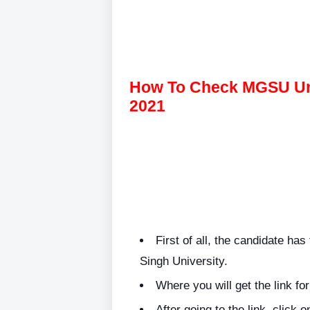
How To Check MGSU Uni
2021
First of all, the candidate has
Singh University.
Where you will get the link 
After going to the link, click o