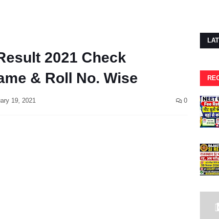
LA
Result 2021 Check
me & Roll No. Wise
RE
ary 19, 2021
0