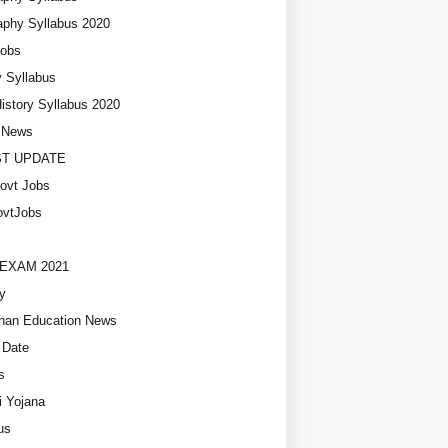
phy Syllabus 2020
Jobs
y Syllabus
History Syllabus 2020
t News
ST UPDATE
ovt Jobs
vtJobs
EXAM 2021
y
han Education News
 Date
s
i Yojana
us