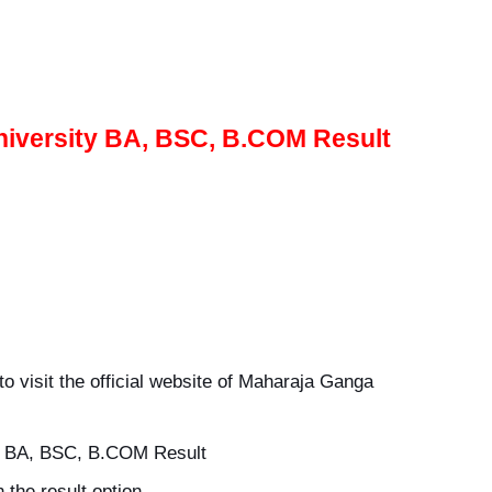
versity BA, BSC, B.COM Result
 to visit the official website of Maharaja Ganga
for BA, BSC, B.COM Result
n the result option.