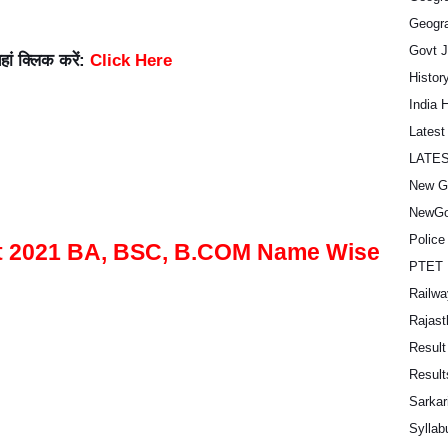
Geogra
Govt 
यहां क्लिक करें:
Click Here
Histor
India 
Lates
LATE
New G
NewGo
Police
t 2021 BA, BSC, B.COM Name Wise
PTET 
Railwa
Rajast
Result
Result
Sarkar
Syllab