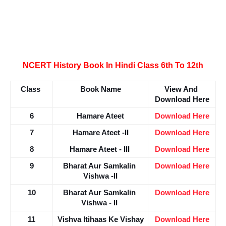
NCERT History Book In Hindi Class 6th To 12th
Class 
Book Name
View And 
Download Here
6
Hamare Ateet
Download Here
7
Hamare Ateet -II
Download Here
8
Hamare Ateet - III 
Download Here
9
Bharat Aur Samkalin 
Download Here
Vishwa -II
10
Bharat Aur Samkalin 
Download Here
Vishwa - II 
11
Vishva Itihaas Ke Vishay
Download Here