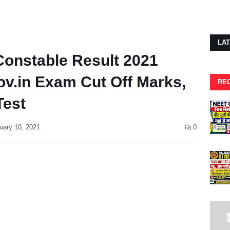
LA
Constable Result 2021
ov.in Exam Cut Off Marks,
RE
Test
uary 10, 2021
0