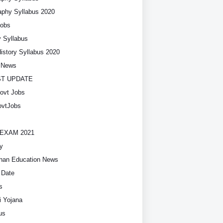
phy Syllabus 2020
Jobs
y Syllabus
History Syllabus 2020
t News
ST UPDATE
ovt Jobs
vtJobs
EXAM 2021
y
han Education News
 Date
s
i Yojana
us