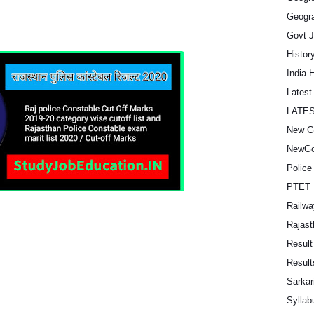
Geogra
Govt 
Histor
India 
Lates
LATE
New G
NewGo
Police
PTET 
Railwa
Rajast
Result
Result
Sarkar
Syllab