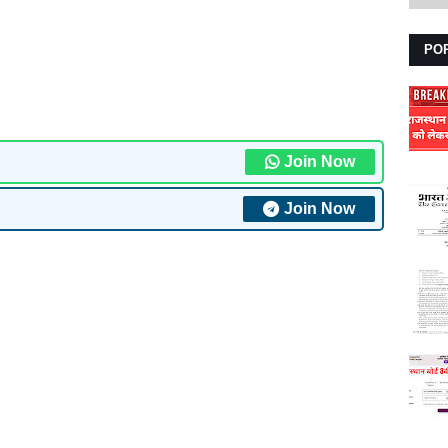
PO
Join Now
Join Now