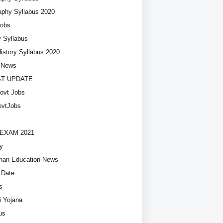
phy Syllabus 2020
Jobs
y Syllabus
History Syllabus 2020
t News
ST UPDATE
ovt Jobs
vtJobs
EXAM 2021
y
han Education News
 Date
s
i Yojana
us